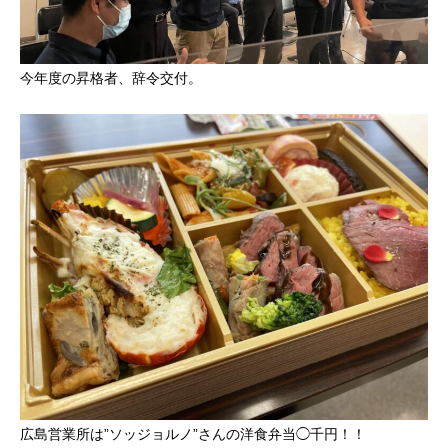
今年度の昇格者、辞令交付。
広島営業所は”ソッジョルノ”さんの洋食弁当◯千円！！