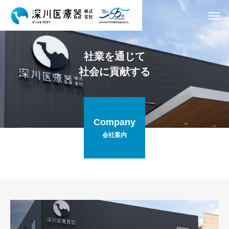
社
業
を
通
じ
て
社
会
に
貢
献
す
る
Company
会社案内