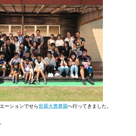
エーションでせら
世羅大豊農園
へ行ってきました。
。