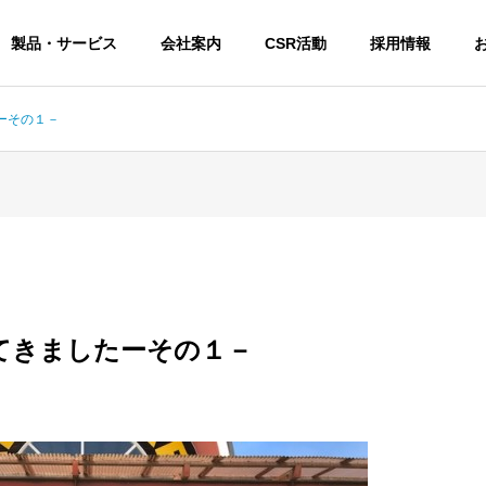
製品・サービス
会社案内
CSR活動
採用情報
ーその１－
PHILOSOPHY
経営理念・社是
てきましたーその１－
STAFF
スタッフ紹介