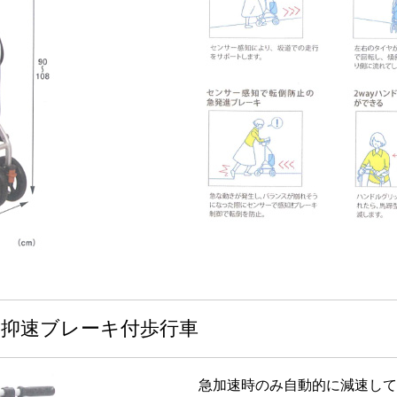
ル 抑速ブレーキ付歩行車
急加速時のみ自動的に減速して